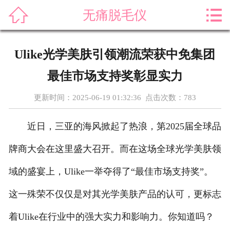



无痛脱毛仪
首页
关于我们
Ulike光学美肤引领潮流荣获中免集团
产品展示
最佳市场支持奖彰显实力
新闻资讯
更新时间：2025-06-19 01:32:36 点击次数：
783
案例展示
近日，三亚的海风掀起了热浪，第2025届全球品
售后服务
牌商大会在这里盛大召开。而在这场全球光学美肤领
域的盛宴上，Ulike一举夺得了“最佳市场支持奖”。
科普知识
这一殊荣不仅仅是对其光学美肤产品的认可，更标志
荣誉资质
着Ulike在行业中的强大实力和影响力。你知道吗？
在线留言