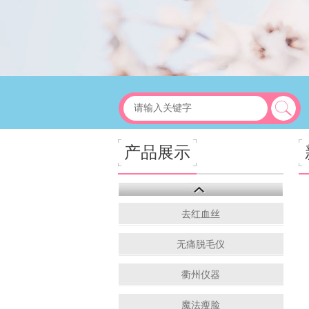
产品展示
去红血丝
无痛脱毛仪
衢州仪器
魔法瘦脸