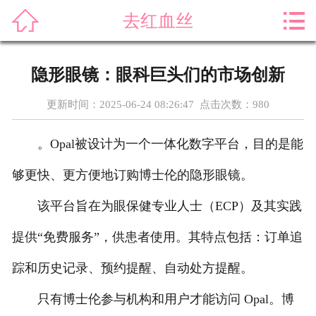



去红血丝
首页
关于我们
隐形眼镜：眼科巨头们的市场创新
产品展示
更新时间：2025-06-24 08:26:47 点击次数：
980
新闻资讯
。Opal被设计为一个一体化数字平台，目的是能
案例展示
够更快、更方便地订购博士伦的隐形眼镜。
售后服务
该平台旨在为眼保健专业人士（ECP）及其实践
提供“免费服务”，供患者使用。其特点包括：订单追
科普知识
踪和历史记录、预约提醒、自动处方提醒。
荣誉资质
只有博士伦参与机构和用户才能访问 Opal。博
在线留言