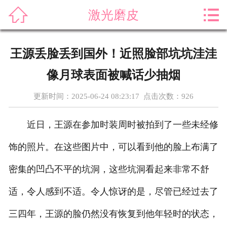



激光磨皮
首页
关于我们
王源丢脸丢到国外！近照脸部坑坑洼洼
产品展示
像月球表面被喊话少抽烟
新闻资讯
更新时间：2025-06-24 08:23:17 点击次数：
926
案例展示
近日，王源在参加时装周时被拍到了一些未经修
售后服务
饰的照片。在这些图片中，可以看到他的脸上布满了
密集的凹凸不平的坑洞，这些坑洞看起来非常不舒
科普知识
适，令人感到不适。令人惊讶的是，尽管已经过去了
荣誉资质
三四年，王源的脸仍然没有恢复到他年轻时的状态，
在线留言