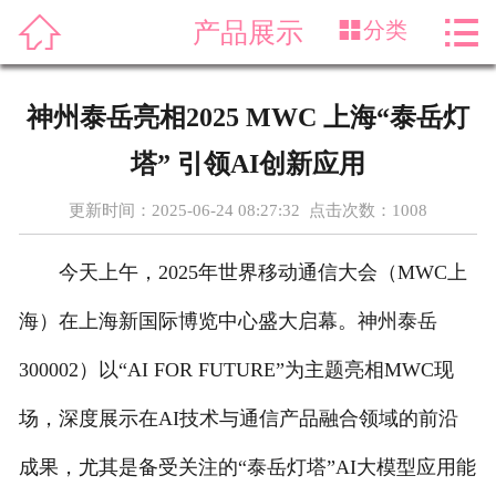




产品展示
分类
首页
关于我们
神州泰岳亮相2025 MWC 上海“泰岳灯
产品展示
塔” 引领AI创新应用
新闻资讯
更新时间：2025-06-24 08:27:32 点击次数：
1008
案例展示
今天上午，2025年世界移动通信大会（MWC上
售后服务
海）在上海新国际博览中心盛大启幕。神州泰岳
300002）以“AI FOR FUTURE”为主题亮相MWC现
科普知识
场，深度展示在AI技术与通信产品融合领域的前沿
荣誉资质
成果，尤其是备受关注的“泰岳灯塔”AI大模型应用能
在线留言