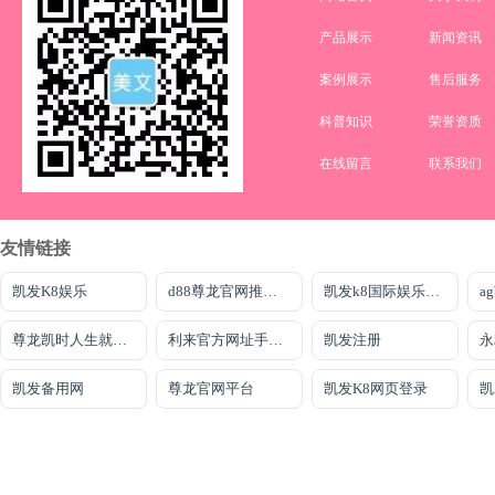
产品展示
新闻资讯
案例展示
售后服务
科普知识
荣誉资质
在线留言
联系我们
友情链接
凯发K8娱乐
d88尊龙官网推荐AG发财网
凯发k8国际娱乐官网入口
a
尊龙凯时人生就是app
利来官方网址手机版
凯发注册
永
凯发备用网
尊龙官网平台
凯发K8网页登录