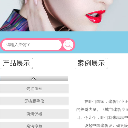
产品展示
案例展示
去红血丝
无痛脱毛仪
在咱们国家，建筑行业正迎
的关键力量。《城市建筑空
衢州仪器
目。今儿个，咱们就来聊聊
说起中国建筑设计研究院有
魔法瘦脸