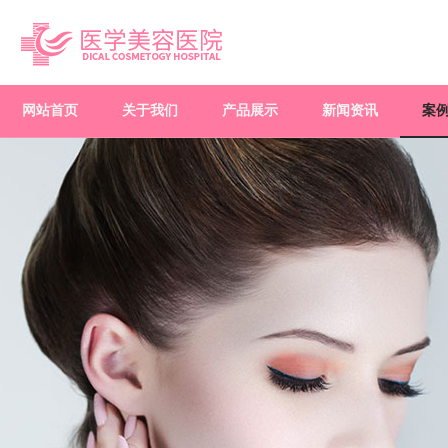
网站首页
关于我们
产品展示
新闻资讯
案